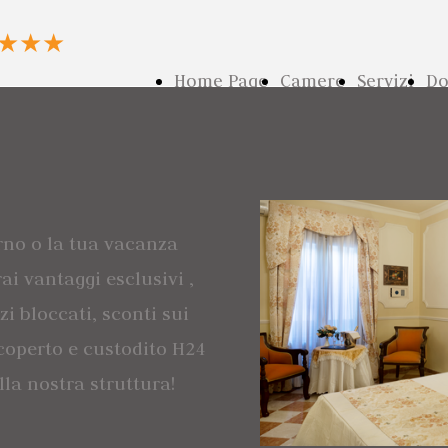
★★★
Home Page
Camere
Servizi
Do
rno o la tua vacanza
ai vantaggi esclusivi ,
zi bloccati, sconti sui
coperto e custodito H24
la nostra struttura!