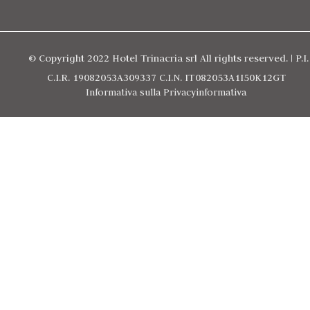
© Copyright 2022 Hotel Trinacria srl All rights reserved. | P.I.
C.I.R. 19082053A309337 C.I.N. IT082053A1I50K12GT
Informativa sulla Privacy
informativa