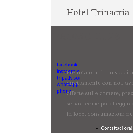
Hotel Trinacria
PROMO 2026
facebook
instagram
Prenota ora il tuo soggio
tripadvisor
direttamente con noi, avr
whatsapp
phone
offerte sulle camere, prez
servizi come parcheggio 
in loco, consumazioni nel
Contattaci ora!